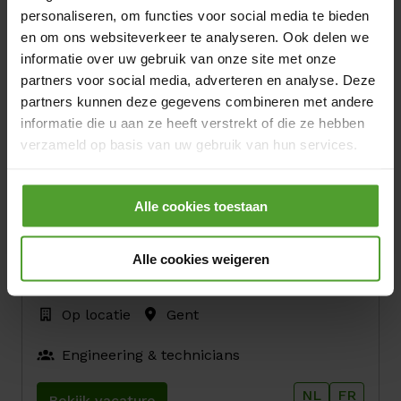
Bekijk vacature
personaliseren, om functies voor social media te bieden
en om ons websiteverkeer te analyseren. Ook delen we
informatie over uw gebruik van onze site met onze
Technieker hydro
partners voor social media, adverteren en analyse. Deze
partners kunnen deze gegevens combineren met andere
Op locatie
Lixhe
informatie die u aan ze heeft verstrekt of die ze hebben
verzameld op basis van uw gebruik van hun services.
Engineering & technicians
Door op de knop “Alle cookies weigeren” te klikken, kunt
FR
NL
Bekijk vacature
Alle cookies toestaan
u ervoor kiezen om alle cookies te weigeren, behalve de
noodzakelijke cookies. De noodzakelijke cookies zijn
nodig voor het goed functioneren van de website(s) en
Alle cookies weigeren
applicatie(s) en kunnen niet worden geweigerd.
Onderhoudstechnieker
Op locatie
Gent
Engineering & technicians
NL
FR
Bekijk vacature