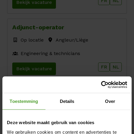
FR
NL
Bekijk vacature
Adjunct-operator
Op locatie
Angleur/Liège
Engineering & technicians
FR
NL
Bekijk vacature
OT Cybersecurity expert
Toestemming
Details
Over
Hybride
Gent
Engineering & technicians
Deze website maakt gebruik van cookies
We gebruiken cookies om content en advertenties te
EN