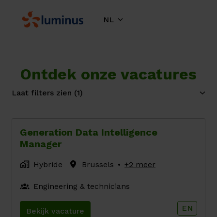
Overslaan
naar
NL
Homepagina
content
Ontdek onze vacatures
Laat filters zien
(1)
Generation Data Intelligence
Manager
Hybride
Brussels
•
+2 meer
Engineering & technicians
EN
Bekijk vacature