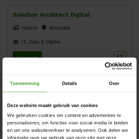
Solution Architect Digital
Hybrid
Brussels
IT, Data & Digital
EN
View job
Toestemming
Details
Over
Haven’t found the job of your
dreams yet?
Deze website maakt gebruik van cookies
Feel free to share your resume with us! 
We gebruiken cookies om content en advertenties te
We might match later on.
personaliseren, om functies voor social media te bieden
en om ons websiteverkeer te analyseren. Ook delen we
Apply spontaneously
informatie over uw gebruik van onze site met onze