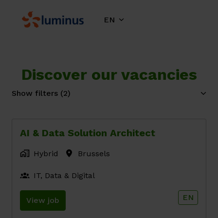
Skip
to
EN
Homepage
content
Discover our vacancies
Show filters
(2)
AI & Data Solution Architect
Hybrid
Brussels
IT, Data & Digital
EN
View job