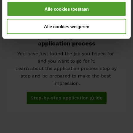
Door op de knop “Alle cookies weigeren” te klikken, kunt
Alle cookies toestaan
Discover application tips & tricks
u ervoor kiezen om alle cookies te weigeren, behalve de
noodzakelijke cookies. De noodzakelijke cookies zijn
nodig voor het goed functioneren van de website(s) en
Alle cookies weigeren
applicatie(s) en kunnen niet worden geweigerd.
Step-by-step guide to the
application process
You have just found the job you hoped for 
and you want to go for it.

Learn about the application process step by 
step and be prepared to make the best 
impression.
Step-by-step application guide