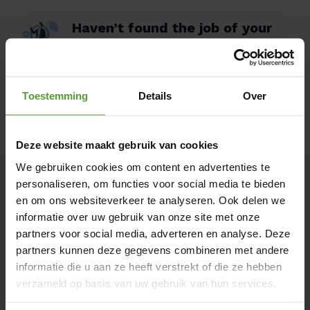
Haven’t found the job of your
dreams yet?
Feel free to share your resume with us! 
We might match later on.
Toestemming
Details
Over
Apply spontaneously
Deze website maakt gebruik van cookies
We gebruiken cookies om content en advertenties te
personaliseren, om functies voor social media te bieden
en om ons websiteverkeer te analyseren. Ook delen we
Tips and tricks when applying for
informatie over uw gebruik van onze site met onze
a job
partners voor social media, adverteren en analyse. Deze
Do you really want to get this job? Here are 
partners kunnen deze gegevens combineren met andere
three practical tips and tricks to make your 
informatie die u aan ze heeft verstrekt of die ze hebben
application a success or to learn something 
verzameld op basis van uw gebruik van hun services.
new from it.