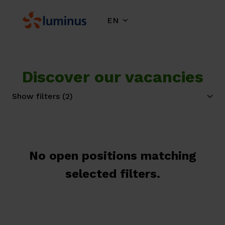
Skip
to
EN
Homepage
content
Discover our vacancies
Show filters
(2)
No open positions matching
selected filters.