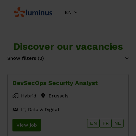
Skip
to
EN
Homepage
content
Discover our vacancies
Show filters
(2)
DevSecOps Security Analyst
Hybrid
Brussels
IT, Data & Digital
EN
FR
NL
View job