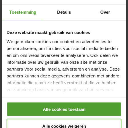
Solution Architect Digital
Toestemming
Details
Over
Hybrid
Brussels
Deze website maakt gebruik van cookies
IT, Data & Digital
We gebruiken cookies om content en advertenties te
personaliseren, om functies voor social media te bieden
EN
View job
en om ons websiteverkeer te analyseren. Ook delen we
informatie over uw gebruik van onze site met onze
partners voor social media, adverteren en analyse. Deze
partners kunnen deze gegevens combineren met andere
informatie die u aan ze heeft verstrekt of die ze hebben
Haven’t found the job of your
verzameld op basis van uw gebruik van hun services.
dreams yet?
Feel free to share your resume with us! 
Door op de knop “Alle cookies weigeren” te klikken, kunt
We might match later on.
Alle cookies toestaan
u ervoor kiezen om alle cookies te weigeren, behalve de
noodzakelijke cookies. De noodzakelijke cookies zijn
Apply spontaneously
nodig voor het goed functioneren van de website(s) en
Alle cookies weigeren