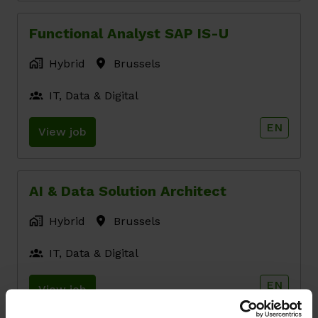
Functional Analyst SAP IS-U
Hybrid
Brussels
IT, Data & Digital
EN
View job
AI & Data Solution Architect
Hybrid
Brussels
IT, Data & Digital
EN
View job