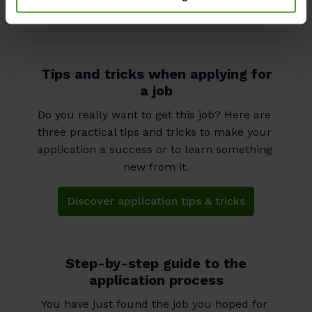
applicatie(s) en kunnen niet worden geweigerd.
Tips and tricks when applying for
a job
Do you really want to get this job? Here are 
three practical tips and tricks to make your 
application a success or to learn something 
new from it.
Discover application tips & tricks
Step-by-step guide to the
application process
You have just found the job you hoped for 