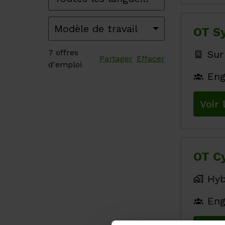
Modèle de travail
OT S
7 offres
Sur
Partager
Effacer
d'emploi
Eng
Voir 
OT Cy
Hyb
Eng