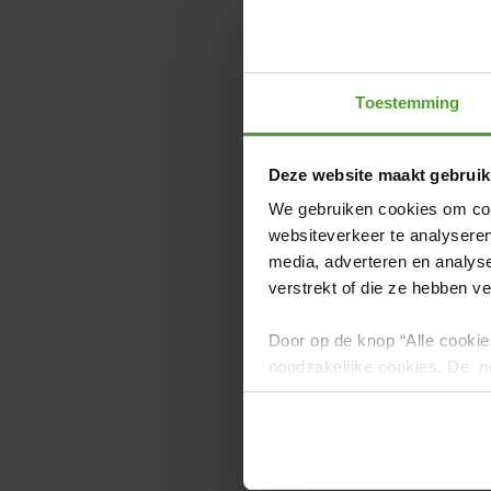
Voir 
Toestemming
Tech
Sur
Deze website maakt gebruik
We gebruiken cookies om cont
Eng
websiteverkeer te analyseren
media, adverteren en analys
Voir 
verstrekt of die ze hebben v
Door op de knop “Alle cookie
noodzakelijke cookies. De no
en kunnen niet worden gewei