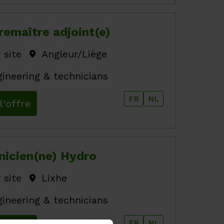
remaître adjoint(e)
 site
Angleur/Liège
ineering & technicians
FR
NL
l'offre
nicien(ne) Hydro
 site
Lixhe
ineering & technicians
FR
NL