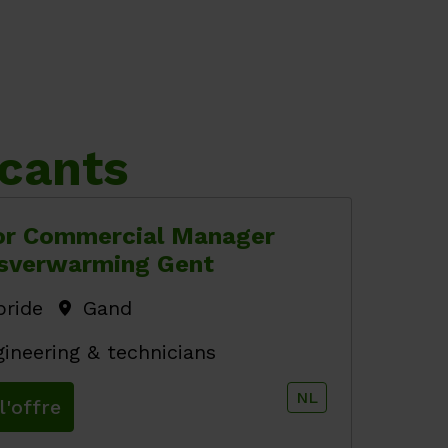
acants
or Commercial Manager
sverwarming Gent
bride
Gand
ineering & technicians
NL
l'offre