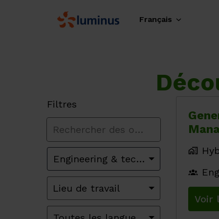
Aller
au
Français
Page d'accueil
contenu
Décou
Filtres
Gener
Mana
Hyb
Engineering & technicians
Eng
Lieu de travail
Voir 
Toutes les langues des offres d’em