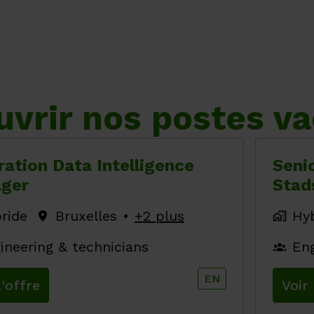
vrir nos postes v
ation Data Intelligence
Seni
ger
Stad
ride
Bruxelles
•
+2 plus
Hy
ineering & technicians
Eng
EN
l'offre
Voir 
ploi