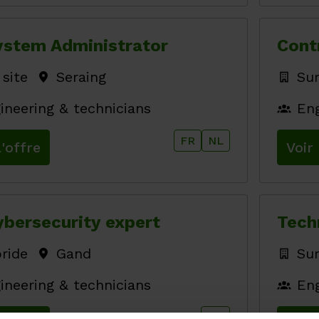
ystem Administrator
Cont
 site
Seraing
Sur
ineering & technicians
Eng
FR
NL
l'offre
Voir 
bersecurity expert
Tech
ride
Gand
Sur
ineering & technicians
Eng
EN