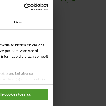
l'offre
Over
 media te bieden en om ons
ze partners voor social
nformatie die u aan ze heeft
weigeren, behalve de
 website(s) en applicatie(s)
lle cookies toestaan