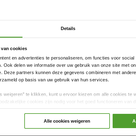
l'offre
Voir 
Details
nicien maintenance
 site
Gand
 van cookies
ent en advertenties te personaliseren, om functies voor social
ineering & technicians
. Ook delen we informatie over uw gebruik van onze site met on
e. Deze partners kunnen deze gegevens combineren met andere i
NL
FR
l'offre
erzameld op basis van uw gebruik van hun services.
s weigeren” te klikken, kunt u ervoor kiezen om alle cookies te 
odzakelijke cookies zijn nodig voor het goed functioneren van de
gerd.
Alle cookies weigeren
A