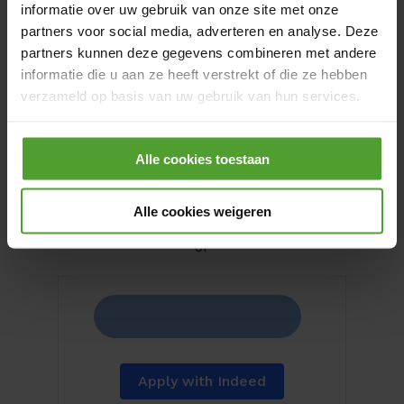
informatie over uw gebruik van onze site met onze
partners voor social media, adverteren en analyse. Deze
partners kunnen deze gegevens combineren met andere
informatie die u aan ze heeft verstrekt of die ze hebben
verzameld op basis van uw gebruik van hun services.
Door op de knop “Alle cookies weigeren” te klikken, kunt
Alle cookies toestaan
u ervoor kiezen om alle cookies te weigeren, behalve de
noodzakelijke cookies. De noodzakelijke cookies zijn
Apply for this job
nodig voor het goed functioneren van de website(s) en
Alle cookies weigeren
applicatie(s) en kunnen niet worden geweigerd.
or
Apply with Indeed