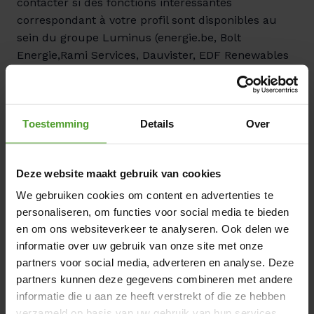
contacter si des fonctions intéressantes 
correspondant à votre profil sont disponibles au 
sein du groupe Luminus (energie.be, Bolt 
Energie,Rami Services, Dauvister, EDF Renewables 
Belgium, ATS, Luminus Solutions, etc.) . Vous 
pouvez formuler votre objection directement via 
l'un des courriels que vous recevez de notre part.
Toestemming
Details
Over
Nous traitons vos données à cette fin dans le cadre 
de notre intérêt légitime, à savoir la mise en oeuvre 
Deze website maakt gebruik van cookies
de notre politique de recrutement.
We gebruiken cookies om content en advertenties te
personaliseren, om functies voor social media te bieden
en om ons websiteverkeer te analyseren. Ook delen we
Qui a accès à vos données ?
informatie over uw gebruik van onze site met onze
partners voor social media, adverteren en analyse. Deze
Au sein de Luminus, seuls les employés des RH et 
partners kunnen deze gegevens combineren met andere
les managers impliqués dans la procédure de 
informatie die u aan ze heeft verstrekt of die ze hebben
recrutement ont, en principe, accès à vos données.
verzameld op basis van uw gebruik van hun services.