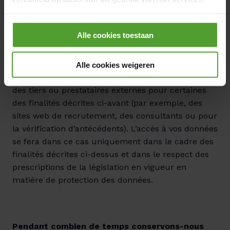
Dans certains cas, des profils techniques IT 
Door op de knop “Alle cookies weigeren” te klikken, kunt
peuvent aussi avoir accès à vos données, mais 
Alle cookies toestaan
u ervoor kiezen om alle cookies te weigeren, behalve de
uniquement si c’est nécessaire au bon 
noodzakelijke cookies. De noodzakelijke cookies zijn
fonctionnement de nos systèmes techniques.
nodig voor het goed functioneren van de website(s) en
Alle cookies weigeren
applicatie(s) en kunnen niet worden geweigerd.
Par ailleurs, Luminus peut également faire appel à 
des tiers ou prestataires externes pour certaines 
des finalités décrites ci-avant (par exemple, des 
sites web de recrutement, des consultants ou pour 
la vérification d’antécédents). L’accès à vos données 
se fera dans ce cas uniquement dans le cadre des 
finalités décrites ci-dessus et dans le respect des 
prescriptions de la législation en vigueur en 
matière de protection des données.
Pendant combien de temps conservons-nous 