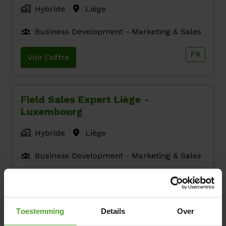
Hybride
Liège
Business Development - Marketing & Sales
FR
Voir l'offre
Field Sales Expert Liège -
Luxembourg
Hybride
Liège
Business Development - Marketing & Sales
FR
Voir l'offre
Toestemming
Details
Over
DevSecOps Security Analyst