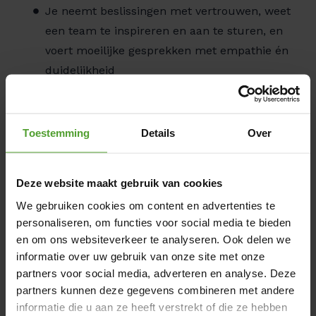
Je neemt beslissingen met vertrouwen, weet
een team te inspireren en aan te sturen, en
voert moeilijke gesprekken met empathie én
duidelijkheid
Waarom werken bij Luminus
Toestemming
Details
Over
De energiesector is één van de meest boeiende
sectoren in België en biedt een aantrekkelijk loon-
en voordelenpakket:
Deze website maakt gebruik van cookies
Competitieve verloning:
Een aantrekkelijk
We gebruiken cookies om content en advertenties te
salaris aangevuld met een prestatiegebonden
personaliseren, om functies voor social media te bieden
bonus die je kan afstemmen op jouw
en om ons websiteverkeer te analyseren. Ook delen we
persoonlijke voorkeuren, plus
informatie over uw gebruik van onze site met onze
partners voor social media, adverteren en analyse. Deze
maaltijdcheques.
partners kunnen deze gegevens combineren met andere
Verzekeringen & sociale voordelen:
informatie die u aan ze heeft verstrekt of die ze hebben