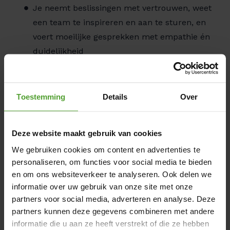
Je neemt beslissingen met vertrouwen, weet
een team te inspireren en aan te sturen, en
voert moeilijke gesprekken met empathie én
duidelijkheid
Waarom werken bij Luminus
Toestemming
Details
Over
De energiesector is één van de meest boeiende
sectoren in België en biedt een aantrekkelijk loon-
en voordelenpakket:
Deze website maakt gebruik van cookies
Competitieve verloning:
Een aantrekkelijk
We gebruiken cookies om content en advertenties te
salaris aangevuld met een prestatiegebonden
personaliseren, om functies voor social media te bieden
bonus die je kan afstemmen op jouw
en om ons websiteverkeer te analyseren. Ook delen we
persoonlijke voorkeuren, plus
informatie over uw gebruik van onze site met onze
partners voor social media, adverteren en analyse. Deze
maaltijdcheques.
partners kunnen deze gegevens combineren met andere
Verzekeringen & sociale voordelen:
informatie die u aan ze heeft verstrekt of die ze hebben