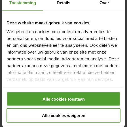
Toestemming
Details
Over
le gaz et l'électricité après six mois,
réductions sur les services d'économie
d'énergie tels que les panneaux solaires et les
Deze website maakt gebruik van cookies
pompes à chaleur, et des prix réduits sur les
We gebruiken cookies om content en advertenties te
grandes marques, parcs d'attractions,
personaliseren, om functies voor social media te bieden
en om ons websiteverkeer te analyseren. Ook delen we
festivals et plus encore.
informatie over uw gebruik van onze site met onze
partners voor social media, adverteren en analyse. Deze
partners kunnen deze gegevens combineren met andere
informatie die u aan ze heeft verstrekt of die ze hebben
Luminus valorise c.h.a.q.u.e individu
verzameld op basis van uw gebruik van hun services.
Vous cherchez un lieu de travail où vous pouvez
vraiment être vous-même, où règnent le respect et
Door op de knop “Alle cookies weigeren” te klikken, kunt
le soutien, quel que soit votre parcours, votre
Alle cookies toestaan
u ervoor kiezen om alle cookies te weigeren, behalve de
identité et votre histoire unique ? Alors vous êtes
noodzakelijke cookies. De noodzakelijke cookies zijn
au bon endroit. La diversité, l’équité et l’inclusion
nodig voor het goed functioneren van de website(s) en
Alle cookies weigeren
ne sont pas des mots vides de sens pour nous —
applicatie(s) en kunnen niet worden geweigerd.
nous veillons à ce que chacune et chacun puisse