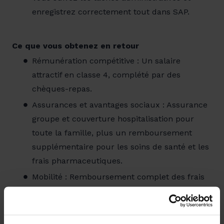
enregistrez correctement tout dans SAP.
Ce que vous obtenez en retour
Rémunération compétitive : Un salaire
attractif en classe 4, complété par des
chèques-repas.
Assurances et avantages sociaux : Assurance
groupe et couverture hospitalisation pour
toute la famille, plus un remboursement
supplémentaire pour les soins de santé et les
frais pharmaceutiques.
Mobilité : Remboursement complet des frais
de transport en commun et indemnité
kilométrique si vous venez en vélo.
Réductions exclusives : 30% de réduction sur