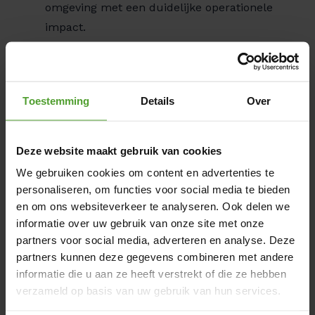
omgeving met een duidelijke operationele
impact.
Voordelen van werken bij Luminus
Toestemming
Details
Over
De energiesector is een van de meest
aantrekkelijke sectoren in België en biedt een
Deze website maakt gebruik van cookies
zeer competitief loon‑ en voordelenpakket:
We gebruiken cookies om content en advertenties te
Competitieve verloning: een aantrekkelijk
personaliseren, om functies voor social media te bieden
salaris in
klasse 3
, aangevuld met
en om ons websiteverkeer te analyseren. Ook delen we
maaltijdcheques.
informatie over uw gebruik van onze site met onze
partners voor social media, adverteren en analyse. Deze
Verzekeringen en sociale voordelen:
partners kunnen deze gegevens combineren met andere
groepsverzekering en
informatie die u aan ze heeft verstrekt of die ze hebben
hospitalisatieverzekering voor het hele gezin,
verzameld op basis van uw gebruik van hun services.
met extra terugbetaling van medische en