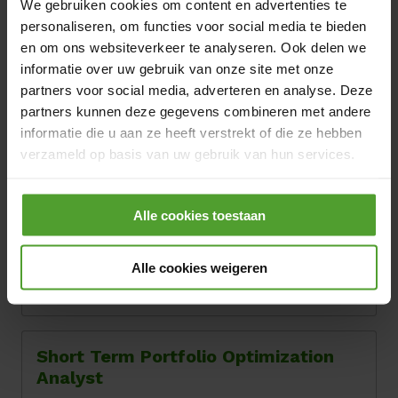
We gebruiken cookies om content en advertenties te
IT, Data & Digital
personaliseren, om functies voor social media te bieden
en om ons websiteverkeer te analyseren. Ook delen we
EN
FR
NL
Bekijk vacature
informatie over uw gebruik van onze site met onze
partners voor social media, adverteren en analyse. Deze
partners kunnen deze gegevens combineren met andere
informatie die u aan ze heeft verstrekt of die ze hebben
Short Term Portfolio Optimization
verzameld op basis van uw gebruik van hun services.
Deputy
Door op de knop “Alle cookies weigeren” te klikken, kunt
Hybride
Brussels
Alle cookies toestaan
u ervoor kiezen om alle cookies te weigeren, behalve de
Optimisation
noodzakelijke cookies. De noodzakelijke cookies zijn
nodig voor het goed functioneren van de website(s) en
Alle cookies weigeren
EN
FR
NL
applicatie(s) en kunnen niet worden geweigerd.
Bekijk vacature
Short Term Portfolio Optimization
Analyst