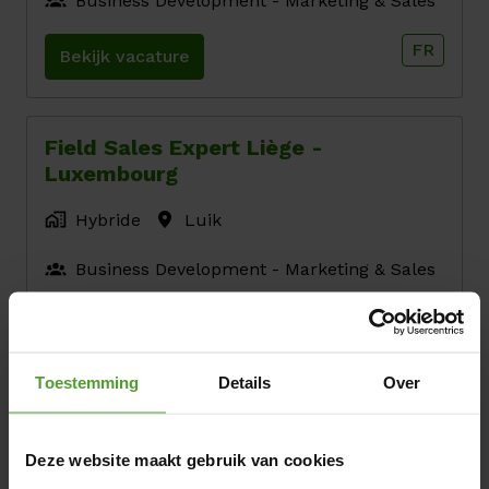
Business Development - Marketing & Sales
FR
Bekijk vacature
Field Sales Expert Liège -
Luxembourg
Hybride
Luik
Business Development - Marketing & Sales
FR
Bekijk vacature
Toestemming
Details
Over
DevSecOps Security Analyst
Deze website maakt gebruik van cookies
Hybride
Brussels