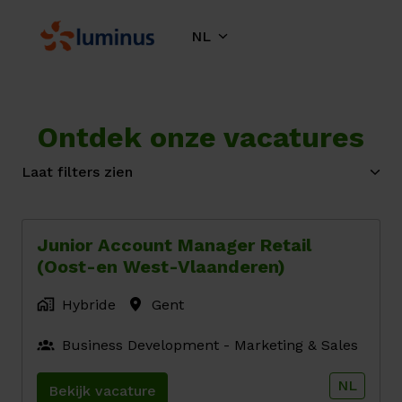
Overslaan
naar
NL
Homepagina
content
Ontdek onze vacatures
Laat filters zien
Junior Account Manager Retail
(Oost-en West-Vlaanderen)
Hybride
Gent
Business Development - Marketing & Sales
NL
Bekijk vacature