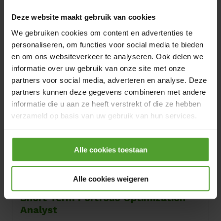
IT, Data & Digital
Deze website maakt gebruik van cookies
EN
FR
NL
We gebruiken cookies om content en advertenties te
View job
personaliseren, om functies voor social media te bieden
en om ons websiteverkeer te analyseren. Ook delen we
informatie over uw gebruik van onze site met onze
Short Term Portfolio Optimization
partners voor social media, adverteren en analyse. Deze
Deputy
partners kunnen deze gegevens combineren met andere
informatie die u aan ze heeft verstrekt of die ze hebben
Hybrid
Brussels
verzameld op basis van uw gebruik van hun services.
Optimisation
Door op de knop “Alle cookies weigeren” te klikken, kunt
Alle cookies toestaan
u ervoor kiezen om alle cookies te weigeren, behalve de
EN
FR
NL
View job
noodzakelijke cookies. De noodzakelijke cookies zijn
nodig voor het goed functioneren van de website(s) en
Alle cookies weigeren
applicatie(s) en kunnen niet worden geweigerd.
Short Term Portfolio Optimization
Analyst