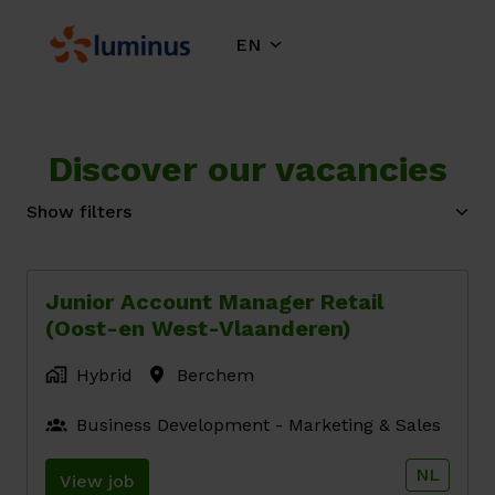
Skip
to
EN
Homepage
content
Discover our vacancies
Show filters
Junior Account Manager Retail
(Oost-en West-Vlaanderen)
Hybrid
Berchem
Business Development - Marketing & Sales
NL
View job