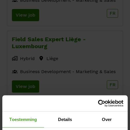
Business Development - Marketing & Sales
FR
View job
Field Sales Expert Liège -
Luxembourg
Hybrid
Liège
Business Development - Marketing & Sales
FR
View job
DevSecOps Security Analyst
Toestemming
Details
Over
Hybrid
Brussels