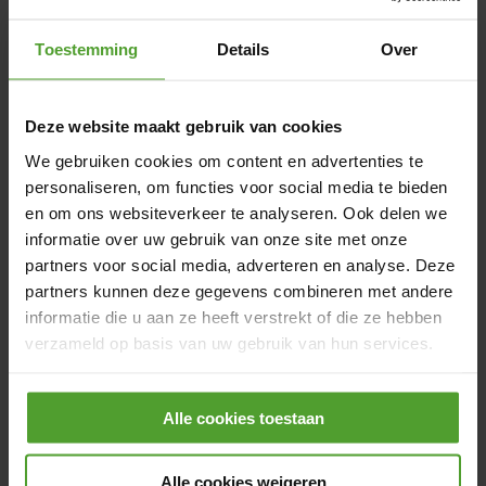
Le secteur de l’énergie est l’un des plus gratifiants
en Belgique, offrant un package de compensation
Toestemming
Details
Over
et d’avantages très attractif :
Rémunération compétitive : Un salaire
attractif en
classe 3
, plus des chèques-repas.
Deze website maakt gebruik van cookies
Assurances et avantages sociaux : Assurance
We gebruiken cookies om content en advertenties te
groupe et couverture hospitalisation pour
personaliseren, om functies voor social media te bieden
en om ons websiteverkeer te analyseren. Ook delen we
toute la famille. Remboursement
informatie over uw gebruik van onze site met onze
supplémentaire pour les soins de santé et les
partners voor social media, adverteren en analyse. Deze
frais pharmaceutiques.
partners kunnen deze gegevens combineren met andere
Mobilité : Remboursement complet des
informatie die u aan ze heeft verstrekt of die ze hebben
transports en commun et indemnité
verzameld op basis van uw gebruik van hun services.
kilométrique pour les déplacements à vélo.
Door op de knop “Alle cookies weigeren” te klikken, kunt
Réductions exclusives : 30% de réduction sur
Alle cookies toestaan
u ervoor kiezen om alle cookies te weigeren, behalve de
le gaz et l’électricité après six mois, des
noodzakelijke cookies. De noodzakelijke cookies zijn
réductions sur les services économiseurs
nodig voor het goed functioneren van de website(s) en
Alle cookies weigeren