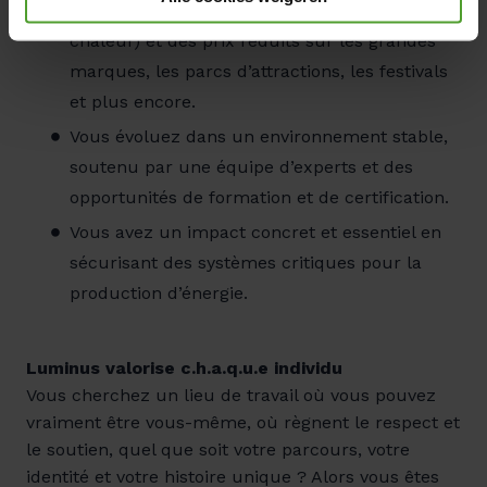
d’énergie (panneaux solaires, pompes à
applicatie(s) en kunnen niet worden geweigerd.
chaleur) et des prix réduits sur les grandes
marques, les parcs d’attractions, les festivals
et plus encore.
Vous évoluez dans un environnement stable,
soutenu par une équipe d’experts et des
opportunités de formation et de certification.
Vous avez un impact concret et essentiel en
sécurisant des systèmes critiques pour la
production d’énergie.
Luminus valorise c.h.a.q.u.e individu
Vous cherchez un lieu de travail où vous pouvez
vraiment être vous-même, où règnent le respect et
le soutien, quel que soit votre parcours, votre
identité et votre histoire unique ? Alors vous êtes