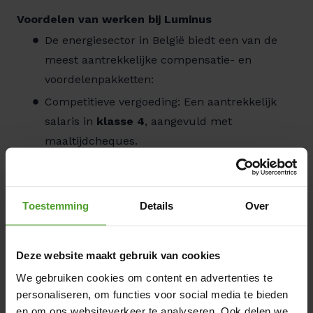
Voordelen van werken bij Luminus
De energiesector in België biedt een van de
meest aantrekkelijke compensatie- en
voordelenpakketten:
Competitieve vergoeding: Een aantrekkelijk
salaris in
klasse 4
, aangevuld met
maaltijdcheques.
Verzekeringen & sociale voordelen:
Groepsverzekering en hospitalisatiedekking
voor het hele gezin, plus extra terugbetaling
Toestemming
Details
Over
voor gezondheidszorg en farmaceutische
kosten.
Deze website maakt gebruik van cookies
Mobiliteit: Volledige vergoeding voor openbaar
We gebruiken cookies om content en advertenties te
vervoer en kilometervergoeding voor als je
personaliseren, om functies voor social media te bieden
met de fiets komt.
en om ons websiteverkeer te analyseren. Ook delen we