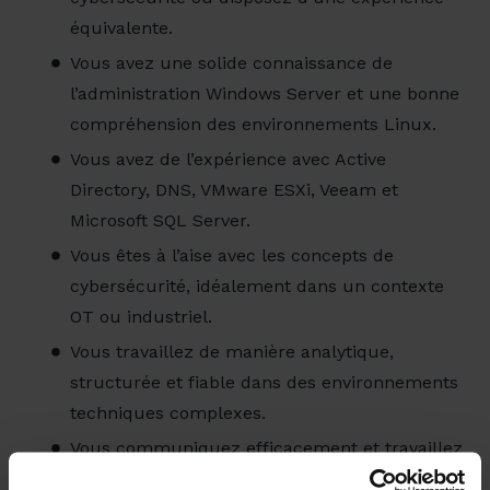
équivalente.
Vous avez une solide connaissance de
l’administration Windows Server et une bonne
compréhension des environnements Linux.
Vous avez de l’expérience avec Active
Directory, DNS, VMware ESXi, Veeam et
Microsoft SQL Server.
Vous êtes à l’aise avec les concepts de
cybersécurité, idéalement dans un contexte
OT ou industriel.
Vous travaillez de manière analytique,
structurée et fiable dans des environnements
techniques complexes.
Vous communiquez efficacement et travaillez
en équipe en anglais et en français ou en