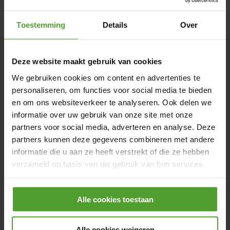
néerlandais.
Toestemming
Details
Over
Les avantages de travailler chez Luminus
Le secteur de l’énergie est l’un des plus gratifiants
Deze website maakt gebruik van cookies
en Belgique, offrant un package de compensation
We gebruiken cookies om content en advertenties te
et d’avantages très attractif :
personaliseren, om functies voor social media te bieden
Rémunération compétitive : Un salaire
en om ons websiteverkeer te analyseren. Ook delen we
attractif en
classe 3
, plus des chèques-repas.
informatie over uw gebruik van onze site met onze
partners voor social media, adverteren en analyse. Deze
Assurances et avantages sociaux : Assurance
partners kunnen deze gegevens combineren met andere
groupe et couverture hospitalisation pour
informatie die u aan ze heeft verstrekt of die ze hebben
toute la famille. Remboursement
verzameld op basis van uw gebruik van hun services.
supplémentaire pour les soins de santé et les
frais pharmaceutiques.
Door op de knop “Alle cookies weigeren” te klikken, kunt
Alle cookies toestaan
u ervoor kiezen om alle cookies te weigeren, behalve de
Mobilité : Remboursement complet des
noodzakelijke cookies. De noodzakelijke cookies zijn
transports en commun et indemnité
nodig voor het goed functioneren van de website(s) en
Alle cookies weigeren