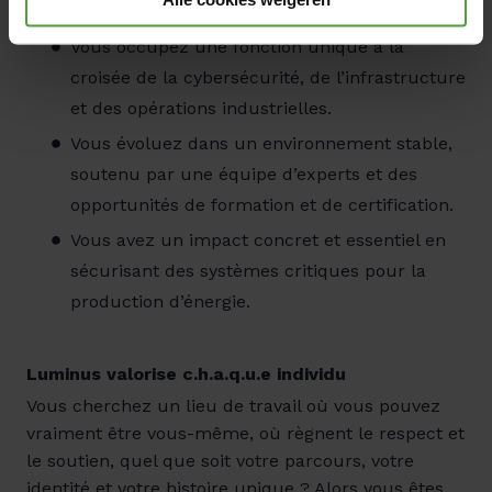
kilométrique pour les déplacements à vélo.
applicatie(s) en kunnen niet worden geweigerd.
Vous occupez une fonction unique à la
croisée de la cybersécurité, de l’infrastructure
et des opérations industrielles.
Vous évoluez dans un environnement stable,
soutenu par une équipe d’experts et des
opportunités de formation et de certification.
Vous avez un impact concret et essentiel en
sécurisant des systèmes critiques pour la
production d’énergie.
Luminus valorise c.h.a.q.u.e individu
Vous cherchez un lieu de travail où vous pouvez
vraiment être vous-même, où règnent le respect et
le soutien, quel que soit votre parcours, votre
identité et votre histoire unique ? Alors vous êtes