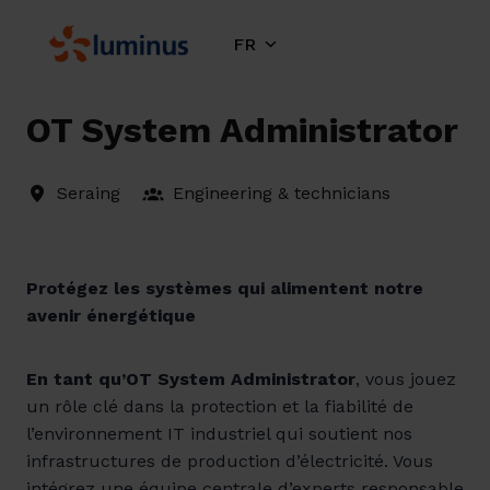
Aller
au
FR
Page d'accueil
contenu
OT System Administrator
Seraing
Engineering & technicians
Protégez les systèmes qui alimentent notre
avenir énergétique
En tant qu’OT System Administrator
, vous jouez
un rôle clé dans la protection et la fiabilité de
l’environnement IT industriel qui soutient nos
infrastructures de production d’électricité. Vous
intégrez une équipe centrale d’experts responsable