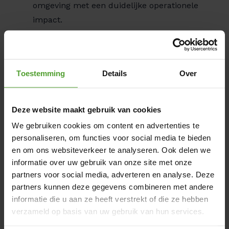
omgeving met een duidelijke operationele
impact.
Voordelen van werken bij Luminus
Toestemming
Details
Over
De energiesector is een van de meest
aantrekkelijke sectoren in België en biedt een
Deze website maakt gebruik van cookies
zeer competitief loon‑ en voordelenpakket:
We gebruiken cookies om content en advertenties te
Competitieve verloning: een aantrekkelijk
personaliseren, om functies voor social media te bieden
salaris in
klasse 3
, aangevuld met
en om ons websiteverkeer te analyseren. Ook delen we
maaltijdcheques.
informatie over uw gebruik van onze site met onze
partners voor social media, adverteren en analyse. Deze
Verzekeringen en sociale voordelen:
partners kunnen deze gegevens combineren met andere
groepsverzekering en
informatie die u aan ze heeft verstrekt of die ze hebben
hospitalisatieverzekering voor het hele gezin,
verzameld op basis van uw gebruik van hun services.
met extra terugbetaling van medische en