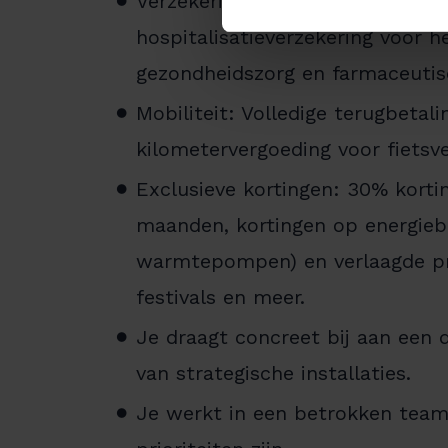
Verzekeringen en sociale voorde
hospitalisatieverzekering voor h
gezondheidszorg en farmaceutis
Mobiliteit: Volledige terugbetal
kilometervergoeding voor fietsv
Exclusieve kortingen: 30% kortin
maanden, kortingen op energieb
warmtepompen) en verlaagde pri
festivals en meer.
Je draagt concreet bij aan een 
van strategische installaties.
Je werkt in een betrokken team