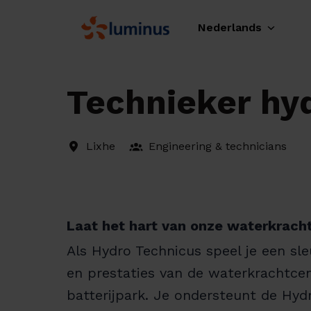
Overslaan
naar
Nederlands
Homepagina
content
Technieker hy
Lixhe
Engineering & technicians
Laat het hart van onze waterkrach
Als Hydro Technicus speel je een sle
en prestaties van de waterkrachtce
batterijpark. Je ondersteunt de Hydr