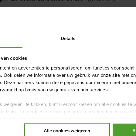
s en voelt je comfortabel met werken op
iften.
technische veelzijdigheid ontwikkelen op
Details
 van cookies
ent en advertenties te personaliseren, om functies voor social
. Ook delen we informatie over uw gebruik van onze site met on
s
e. Deze partners kunnen deze gegevens combineren met andere i
erzameld op basis van uw gebruik van hun services.
t lonende sectoren in België, met een
 voordelenpakket:
s weigeren” te klikken, kunt u ervoor kiezen om alle cookies te 
odzakelijke cookies zijn nodig voor het goed functioneren van de
trekkelijk salaris in
klasse 5,
plus
gerd.
Alle cookies weigeren
A