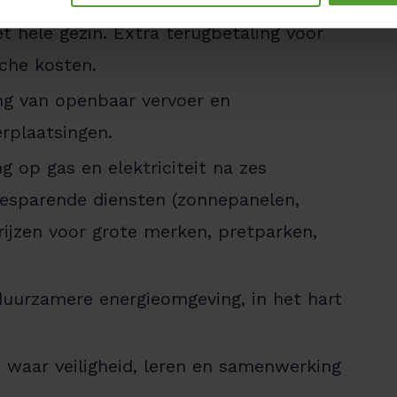
len: Groepsverzekering en
et hele gezin. Extra terugbetaling voor
che kosten.
ing van openbaar vervoer en
erplaatsingen.
g op gas en elektriciteit na zes
esparende diensten (zonnepanelen,
jzen voor grote merken, pretparken,
duurzamere energieomgeving, in het hart
 waar veiligheid, leren en samenwerking