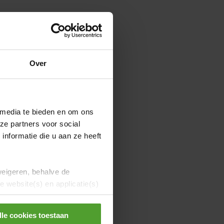
Over
 media te bieden en om ons
ze partners voor social
nformatie die u aan ze heeft
weigeren, behalve de
 website(s) en applicatie(s)
lle cookies toestaan