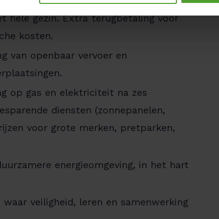
len: Groepsverzekering en
et hele gezin. Extra terugbetaling voor
che kosten.
ing van openbaar vervoer en
erplaatsingen.
g op gas en elektriciteit na zes
esparende diensten (zonnepanelen,
jzen voor grote merken, pretparken,
duurzamere energieomgeving, in het hart
 waar veiligheid, leren en samenwerking