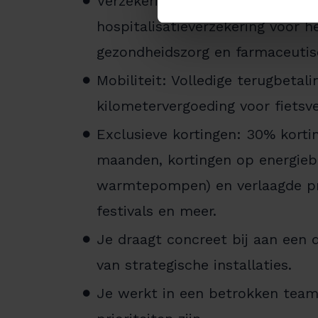
Verzekeringen en sociale voorde
hospitalisatieverzekering voor h
gezondheidszorg en farmaceutis
Mobiliteit: Volledige terugbetal
kilometervergoeding voor fietsv
Exclusieve kortingen: 30% kortin
maanden, kortingen op energieb
warmtepompen) en verlaagde pri
festivals en meer.
Je draagt concreet bij aan een 
van strategische installaties.
Je werkt in een betrokken team