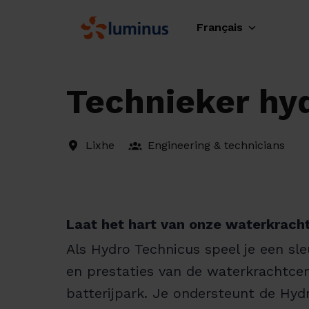
Aller
au
Français
Page d'accueil
contenu
Technieker hy
Lixhe
Engineering & technicians
Laat het hart van onze waterkrach
Als Hydro Technicus speel je een sle
en prestaties van de waterkrachtce
batterijpark. Je ondersteunt de Hydr