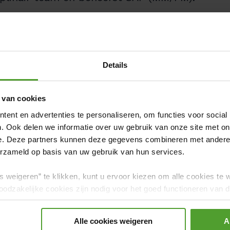
s en voelt je comfortabel met werken op
iften.
technische veelzijdigheid ontwikkelen op
Details
 van cookies
ent en advertenties te personaliseren, om functies voor social
. Ook delen we informatie over uw gebruik van onze site met on
s
e. Deze partners kunnen deze gegevens combineren met andere i
erzameld op basis van uw gebruik van hun services.
t lonende sectoren in België, met een
 voordelenpakket:
s weigeren” te klikken, kunt u ervoor kiezen om alle cookies te 
odzakelijke cookies zijn nodig voor het goed functioneren van de
trekkelijk salaris in
klasse 5,
plus
gerd.
Alle cookies weigeren
A